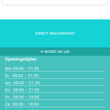
Senioren Fit Leiden – Blijf
actief met TopazSport
DIRECT INSCHRIJVEN?
Goedkoop sporten Leiden is niet alleen een kwestie van prijs,
maar ook van kwaliteit en persoonlijke begeleiding. Voor
➜ WORD NU LID
senioren in Leiden die graag gezond en fit willen blijven,
biedt TopazSport het programma Senioren Fit: een uniek
Openingstijden
fitnessconcept dat beweging, gezelligheid en veiligheid
Ma: 08:00 – 21:30
combineert.
Di: 08:00 – 21:30
🌱 Waarom Senioren Fit zo
wo: 08:00 – 21:30
belangrijk is
Do: 08:00 – 21:30
Vr: 08:00 – 19:00
Za: 08:00 – 18:00
Met het ouder worden neemt spierkracht en mobiliteit af.